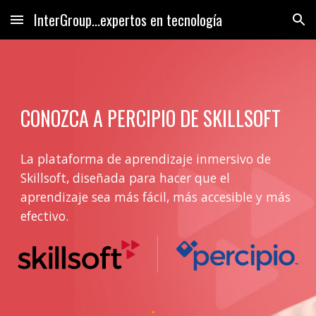
InterGroup...expertos en tecnología
Skip to main content
Skip to navigation
CONO
ZCA
 A
PERCIPIO DE
SKILLSOFT
La plataforma de aprendizaje inmersivo de 
Skillsoft, diseñada para hacer que el 
aprendizaje sea más fácil, más accesible y más 
efectivo. 