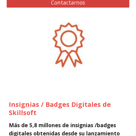
Contactarnos
Insignias / 
Badges
D
igitales de 
Skillsoft
Más de 5,8 millones de insignias /ba
dges 
digitales obtenidas desde su lanzamiento 