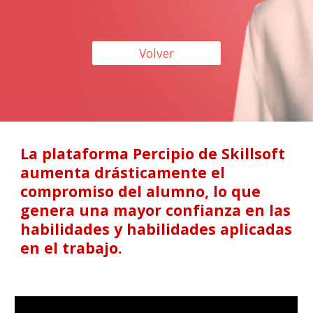
Volver
La plataforma Percipio de Skillsoft 
aumenta drásticamente el 
compromiso del alumno, lo que 
genera una mayor confianza en las 
habilidades y habilidades aplicadas 
en el trabajo.