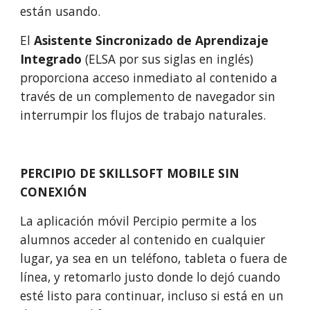
están usando.
El 
Asistente 
S
incronizado de 
A
prendizaje 
I
ntegrado
 (ELSA po
r sus siglas en inglés
) 
proporciona acceso inmediato al contenido a 
través de un complemento de navegador sin 
interrumpir los flujos de trabajo naturales.
PERCIPIO 
DE 
SKILLSOFT MOBILE SIN 
CONEXIÓN
La aplicación móvil Percipio permite a los 
alumnos acceder al contenido en cualquier 
lugar, ya sea en un teléfono, tableta o fuera de 
línea, y retomarlo justo donde lo dejó cuando 
esté listo para continuar, incluso si está en un 