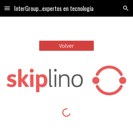
InterGroup...expertos en tecnología
Skip to main content
Skip to navigation
Volver