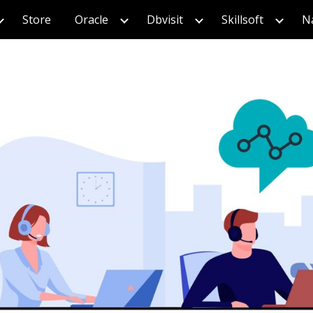
Store
Oracle
Dbvisit
Skillsoft
Na
ip to main content
Skip to navigat