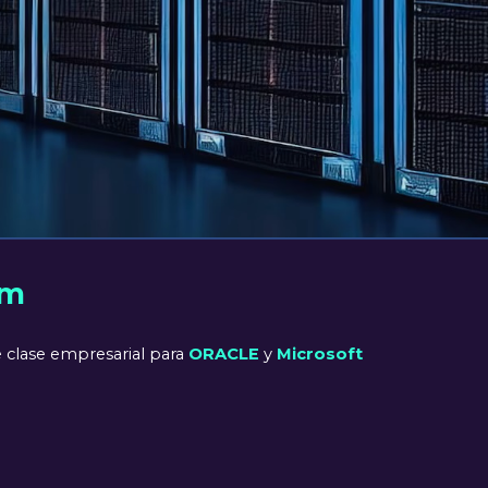
rm
e clase empresarial para
ORACLE
y
Microsoft