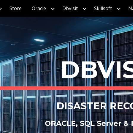
Store
Oracle
Dbvisit
Skillsoft
Na
ip to main content
Skip to navigat
DBVIS
DISASTER REC
ORACLE, SQL Server &