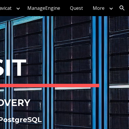
vicat
ManageEngine
Quest
More
ion
IT
OVERY
 PostgreSQL