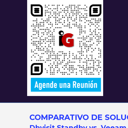
COMPARATIVO DE SOLU
Dbvisit Standby vs. Veeam