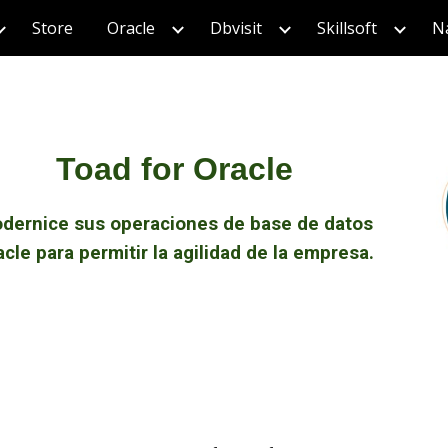
Store
Oracle
Dbvisit
Skillsoft
Na
ip to main content
Skip to navigat
Toad for Oracle
dernice sus operaciones de base de datos
acle para permitir la agilidad de la empresa.