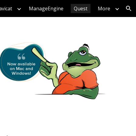
vicat
ManageEngine
Quest
More
ion