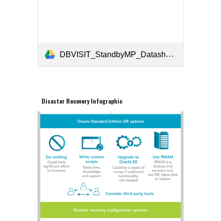
DBVISIT_StandbyMP_Datasheet_ES_1-02.pdf
Disaster Recovery Infographic