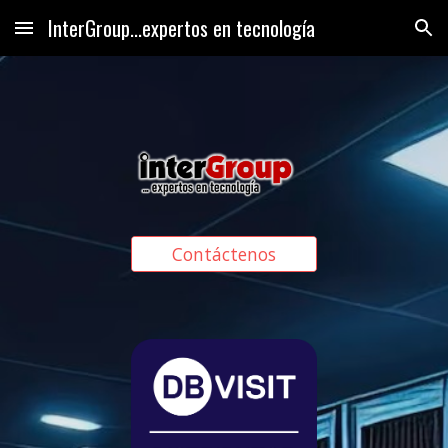
InterGroup...expertos en tecnología
Skip to main content
Skip to navigation
Contáctenos