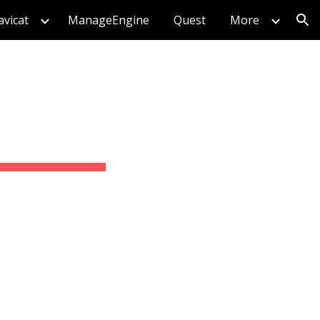
vicat
ManageEngine
Quest
More
ion