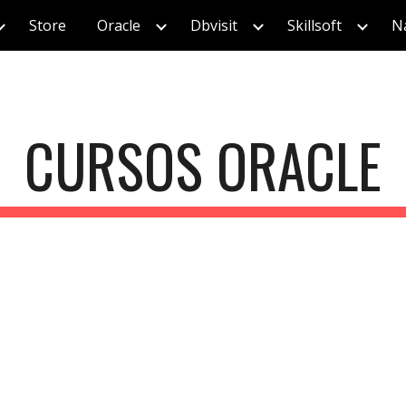
Store
Oracle
Dbvisit
Skillsoft
Na
ip to main content
Skip to navigat
CURSOS ORACLE